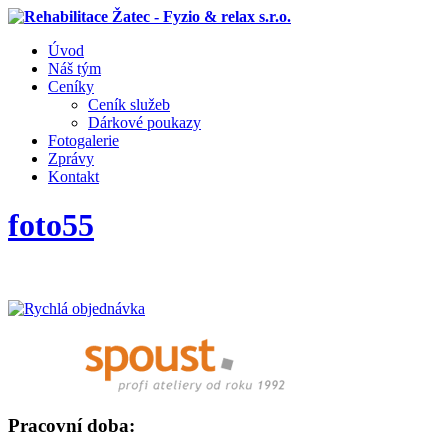
Úvod
Náš tým
Ceníky
Ceník služeb
Dárkové poukazy
Fotogalerie
Zprávy
Kontakt
foto55
Pracovní doba: