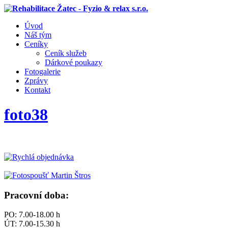
Úvod
Náš tým
Ceníky
Ceník služeb
Dárkové poukazy
Fotogalerie
Zprávy
Kontakt
foto38
Pracovní doba:
PO: 7.00-18.00 h
ÚT: 7.00-15.30 h