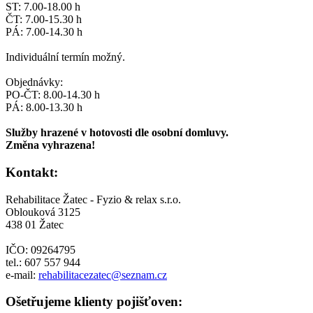
ST: 7.00-18.00 h
ČT: 7.00-15.30 h
PÁ: 7.00-14.30 h
Individuální termín možný.
Objednávky:
PO-ČT: 8.00-14.30 h
PÁ: 8.00-13.30 h
Služby hrazené v hotovosti dle osobní domluvy.
Změna vyhrazena!
Kontakt:
Rehabilitace Žatec - Fyzio & relax s.r.o.
Oblouková 3125
438 01 Žatec
IČO: 09264795
tel.: 607 557 944
e-mail:
rehabilitacezatec@seznam.cz
Ošetřujeme klienty pojišťoven: